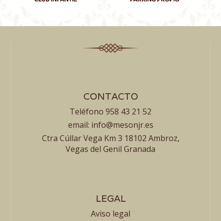
CONTACTO
Teléfono 958 43 21 52
email: info@mesonjr.es
Ctra Cúllar Vega Km 3 18102 Ambroz,
Vegas del Genil Granada
LEGAL
Aviso legal