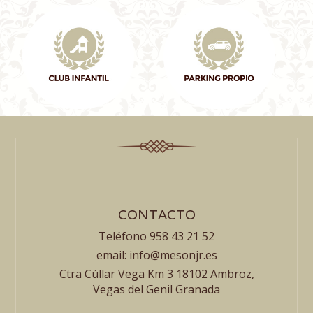
CONTACTO
Teléfono 958 43 21 52
email: info@mesonjr.es
Ctra Cúllar Vega Km 3 18102 Ambroz,
Vegas del Genil Granada