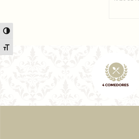
Alternar alto contraste
Alternar tamaño de letra