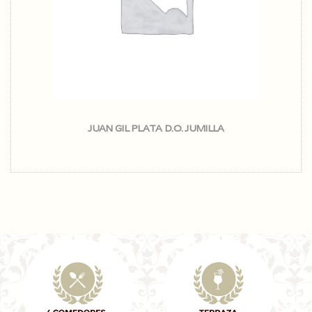
JUAN GIL PLATA D.O. JUMILLA