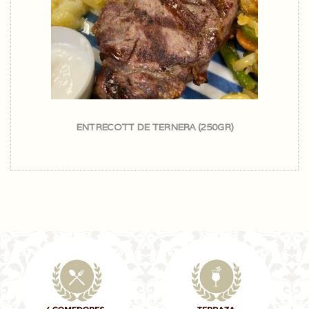
ENTRECOTT DE TERNERA (250GR)